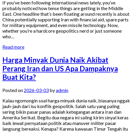
If you’ve been following international news lately, you’ve
probably noticed how tense things are getting in the Middle
East. One headline that’s been floating around recently is about
China potentially supporting Iran with financial aid, spare parts
for military equipment, and even missile technology. Now,
whether you’re a hardcore geopolitics nerd or just someone
who…
Read more
Harga Minyak Dunia Naik Akibat
Perang Iran dan US Apa Dampaknya
Buat Kita?
Posted on
2026-03-03
by
admin
Kalau ngomongin soal harga minyak dunia naik, biasanya nggak
jauh-jauh dari isu konflik geopolitik. Salah satu yang paling
sering bikin pasar panas adalah ketegangan antara Iran dan
Amerika Serikat. Begitu dua negara ini saling kirim sinyal keras
baik lewat pernyataan politik atau manuver militer pasar
langsung bereaksi. Kenapa? Karena kawasan Timur Tengah itu