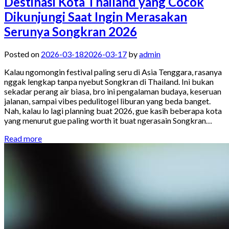
Destinasi Kota Thailand yang Cocok
Dikunjungi Saat Ingin Merasakan
Serunya Songkran 2026
Posted on
2026-03-18
2026-03-17
by
admin
Kalau ngomongin festival paling seru di Asia Tenggara, rasanya
nggak lengkap tanpa nyebut Songkran di Thailand. Ini bukan
sekadar perang air biasa, bro ini pengalaman budaya, keseruan
jalanan, sampai vibes pedulitogel liburan yang beda banget.
Nah, kalau lo lagi planning buat 2026, gue kasih beberapa kota
yang menurut gue paling worth it buat ngerasain Songkran…
Read more