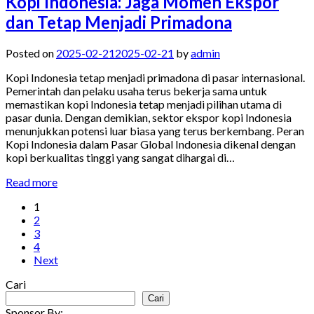
Kopi Indonesia: Jaga Momen Ekspor
dan Tetap Menjadi Primadona
Posted on
2025-02-21
2025-02-21
by
admin
Kopi Indonesia tetap menjadi primadona di pasar internasional.
Pemerintah dan pelaku usaha terus bekerja sama untuk
memastikan kopi Indonesia tetap menjadi pilihan utama di
pasar dunia. Dengan demikian, sektor ekspor kopi Indonesia
menunjukkan potensi luar biasa yang terus berkembang. Peran
Kopi Indonesia dalam Pasar Global Indonesia dikenal dengan
kopi berkualitas tinggi yang sangat dihargai di…
Read more
Paginasi
1
2
pos
3
4
Next
Cari
Cari
Sponsor By: