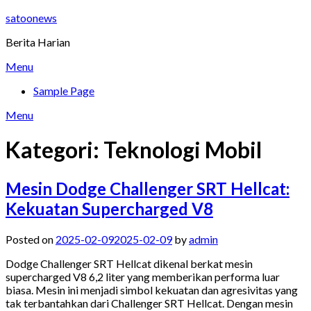
Skip
satoonews
to
Berita Harian
content
Menu
Sample Page
Menu
Kategori:
Teknologi Mobil
Mesin Dodge Challenger SRT Hellcat:
Kekuatan Supercharged V8
Posted on
2025-02-09
2025-02-09
by
admin
Dodge Challenger SRT Hellcat dikenal berkat mesin
supercharged V8 6,2 liter yang memberikan performa luar
biasa. Mesin ini menjadi simbol kekuatan dan agresivitas yang
tak terbantahkan dari Challenger SRT Hellcat. Dengan mesin