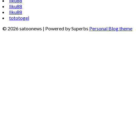
liku88
liku88
liku88
tototogel
© 2026 satoonews
| Powered by Superbs
Personal Blog theme